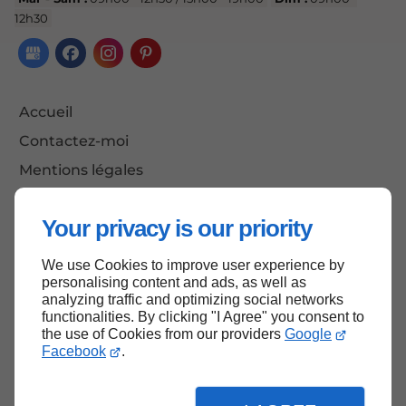
12h30
Accueil
Contactez-moi
Mentions légales
Plan du site
Your privacy is our priority
We use Cookies to improve user experience by
Haut de page
personalising content and ads, as well as
analyzing traffic and optimizing social networks
functionalities. By clicking "I Agree" you consent to
the use of Cookies from our providers
Google
Facebook
.